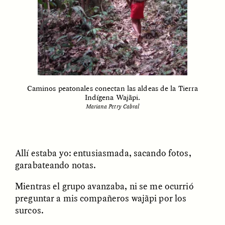
Vigilancia y sospecha
The Power of Mistrust
desde los márgenes
ESSAY /
CREATIVE NONFICTION
ESSAY /
MATERIAL WORLD
Caminos peatonales conectan las aldeas de la Tierra
Indígena Wajãpi.
Mariana Petry Cabral
DIANE DUCLOS
GISELLE FIGUEROA DE LA OSSA
Allí estaba yo: entusiasmada, sacando fotos,
The Day I Heard My
The Myth of “Risk-
garabateando notas.
Mother’s Accent
Free” Gold
Mientras el grupo avanzaba, ni se me ocurrió
preguntar a mis compañeros wajãpi por los
ESSAY /
MATERIAL WORLD
ESSAY /
MATERIAL WORLD
surcos.