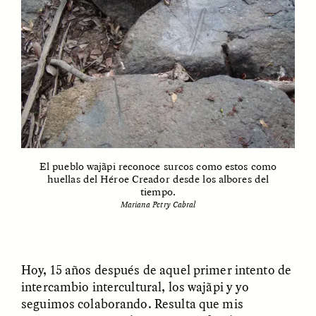
ESSAY /
FIELD NOTES
ESSAY /
REFLECTIONS
El pueblo wajãpi reconoce surcos como estos como
huellas del Héroe Creador desde los albores del
SYD GONZÁLEZ
YEON JUNG YU, JIHO CHA, AND
tiempo.
YOUNG SU PARK
The Sacred Heartbeat at
Mariana Petry Cabral
The Politics of
Houston Pride
Mourning After Itaewon
POEM /
STANDPOINTS
OP-ED /
REFLECTIONS
Hoy, 15 años después de aquel primer intento de
intercambio intercultural, los wajãpi y yo
seguimos colaborando. Resulta que mis