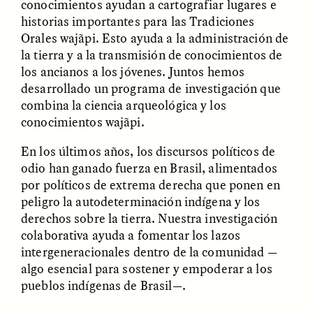
conocimientos ayudan a cartografiar lugares e
historias importantes para las Tradiciones
Orales wajãpi. Esto ayuda a la administración de
la tierra y a la transmisión de conocimientos de
los ancianos a los jóvenes. Juntos hemos
desarrollado un programa de investigación que
UZMA FALAK
ELLYN DEMUYNCK
combina la ciencia arqueológica y los
Dreamscapes of
The Cost of Cutting
Refusal: A Chorus
Anthropology Out of
conocimientos wajãpi.
U.S. National Parks
En los últimos años, los discursos políticos de
odio han ganado fuerza en Brasil, alimentados
PHOTO-ESSAY /
PHENOMENON
ESSAY /
STANDPOINTS
por políticos de extrema derecha que ponen en
peligro la autodeterminación indígena y los
derechos sobre la tierra. Nuestra investigación
colaborativa ayuda a fomentar los lazos
intergeneracionales dentro de la comunidad —
algo esencial para sostener y empoderar a los
pueblos indígenas de Brasil—.