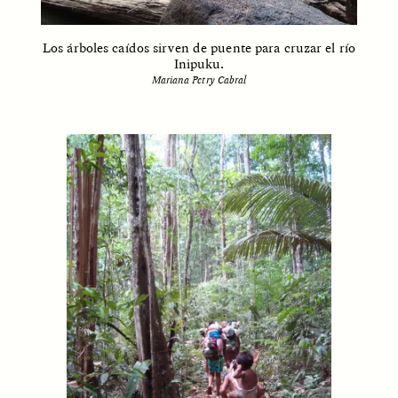
Los árboles caídos sirven de puente para cruzar el río
Inipuku.
Mariana Petry Cabral
LUIS ALFREDO BRICEÑO
LUIS ALFREDO BRICEÑO
GONZÁLEZ
GONZÁLEZ
Surveillance et
Vigilância e suspeita
suspicion depuis les
nas margens
marges
ESSAY /
STRANGER LANDS
ESSAY /
FIELD NOTES
LUIS ALFREDO BRICEÑO
SHERI LYNN GIBBINGS, ELAN
GONZÁLEZ
LAZUARDI, AND ROBBIE PETERS