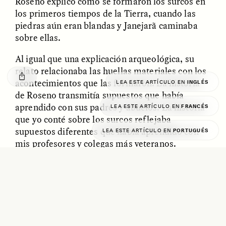
Roseno explicó cómo se formaron los surcos en
GISELLE FIGUEROA DE LA OSSA
KATHRYN RANHORN
los primeros tiempos de la Tierra, cuando las
O mito do ouro “sem
Reclaiming Tanzania’s
risco”
Deep Past—Together
piedras aún eran blandas y Janejarã caminaba
sobre ellas.
ESSAY /
FIELD NOTES
VIDEO /
DWELLING
Al igual que una explicación arqueológica, su
relato relacionaba las huellas materiales con los
acontecimientos que las formaron. La historia
LEA ESTE ARTÍCULO EN
INGLÉS
de Roseno transmitía supuestos que había
aprendido con sus padres y abuelos. La historia
LEA ESTE ARTÍCULO EN
FRANCÉS
que yo conté sobre los surcos reflejaba
supuestos diferentes que había aprendido con
LEA ESTE ARTÍCULO EN
PORTUGUÉS
mis profesores y colegas más veteranos.
Five Questions for
AMIR SOHEL
Ambos dábamos sentido a las huellas materiales
When Tiger
Brian Goldstone
del pasado, creando explicaciones basadas en
Conservation Overlooks
Human Lives
nuestras enseñanzas y experiencias. Ambos nos
basábamos en sólidos sistemas de conocimiento
compartidos por nuestros mayores. Me di
ESSAY /
REFLECTIONS
ESSAY /
FIELD NOTES
cuenta de que no era la única capaz de sacar