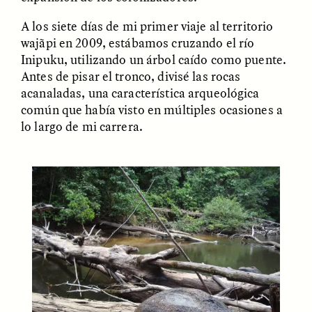
A los siete días de mi primer viaje al territorio
wajãpi en 2009, estábamos cruzando el río
Inipuku, utilizando un árbol caído como puente.
Antes de pisar el tronco, divisé las rocas
acanaladas, una característica arqueológica
común que había visto en múltiples ocasiones a
lo largo de mi carrera.
ELIZABETH HOPKINSON
LUIS ALFREDO BRICEÑO
GONZÁLEZ
Cold-Water Swimming
Surveillance and
Brings New Life to
Suspicion From the
Aging Bodies
Margins
ESSAY /
STRANGER LANDS
ESSAY /
STRANGER LANDS