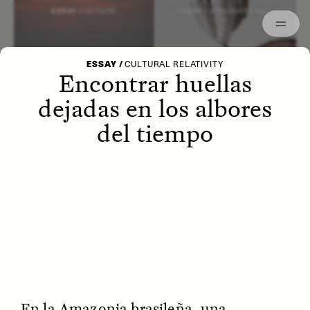
Archived
ESSAY /
LETTERS
ESSAY /
STRANGER LANDS
ESSAY
/
CULTURAL RELATIVITY
Encontrar huellas
dejadas en los albores
del tiempo
POEM /
WAYFINDING
ESSAY /
IDENTITIES
En la Amazonia brasileña, una