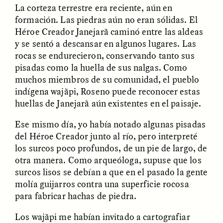
La corteza terrestre era reciente, aún en
formación. Las piedras aún no eran sólidas. El
Héroe Creador Janejarã caminó entre las aldeas
y se sentó a descansar en algunos lugares. Las
rocas se endurecieron, conservando tanto sus
pisadas como la huella de sus nalgas. Como
muchos miembros de su comunidad, el pueblo
CAMELLIA BISWAS
UZMA FALAK
indígena wajãpi, Roseno puede reconocer estas
Connections and
Sounding the Border
huellas de Janejarã aún existentes en el paisaje.
Conflicts With Seals in
a Scottish Archipelago
Ese mismo día, yo había notado algunas pisadas
del Héroe Creador junto al río, pero interpreté
ESSAY /
PHENOMENON
ESSAY /
ORIGINS
los surcos poco profundos, de un pie de largo, de
otra manera. Como arqueóloga, supuse que los
surcos lisos se debían a que en el pasado la gente
molía guijarros contra una superficie rocosa
para fabricar hachas de piedra.
Los wajãpi me habían invitado a cartografiar