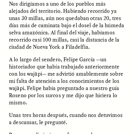
Nos dirigíamos a uno de los pueblos más
alejados del territorio. Habiendo recorrido ya
unas 30 millas, aún nos quedaban otras 20, tres
días más de caminata bajo el dosel de la húmeda
selva amazónica. Al final del viaje, habíamos
recorrido casi 100 millas, casi la distancia de la
ciudad de Nueva York a Filadelfia.
GISELLE FIGUEROA DE LA OSSA
GISELLE FIGUEROA DE LA OSSA
El mito del oro “libre de
Le mythe de l’or « sans
riesgo”
risque »
A lo largo del sendero, Felipe García —un
historiador que había trabajado anteriormente
con los wajãpi— me advirtió amablemente sobre
ESSAY /
MATERIAL WORLD
ESSAY /
FIELD NOTES
mi falta de atención a los conocimientos de los
wajãpi. Felipe había preguntado a nuestro guía
Roseno por los surcos y me dijo que hiciera lo
mismo.
Unas tres horas después, cuando nos detuvimos
a descansar, le pregunté.