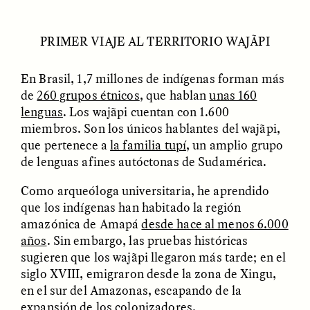
MARYNA NADING
ARIANNA HUHN
Ukrainian Volunteers
When Women Say “Ta-
Weave Camouflage and
Ta” to Ta-Tas
PRIMER VIAJE AL TERRITORIO WAJÃPI
Care
En Brasil, 1,7 millones de indígenas forman más
ESSAY /
STANDPOINTS
VIDEO /
STRANGER LANDS
de
260 grupos étnicos
, que hablan
unas 160
lenguas
. Los wajãpi cuentan con 1.600
miembros. Son los únicos hablantes del wajãpi,
que pertenece a
la familia tupí
, un amplio grupo
de lenguas afines autóctonas de Sudamérica.
Como arqueóloga universitaria, he aprendido
que los indígenas han habitado la región
amazónica de Amapá
desde hace al menos 6.000
Five Questions for
JESSICA THOMPSON
años
. Sin embargo, las pruebas históricas
In Human Origins
Anand Pandian
Research, Communities
sugieren que los wajãpi llegaron más tarde; en el
Are the Missing Link
siglo XVIII, emigraron desde la zona de Xingu,
en el sur del Amazonas, escapando de la
expansión de los colonizadores.
ESSAY /
FIELD NOTES
ESSAY /
STRANGER LANDS