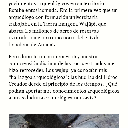
yacimientos arqueológicos en su territorio.
Estaba entusiasmada. Era la primera vez que un
GIDEON LASCO
EMMA BIRD
arqueólogo con formación universitaria
How Bird’s Nests
90 Years Since Its
trabajaba en la Tierra Indígena Wajãpi, que
Become Markers of
Discovery, a Stone Age
Vitality and Status
Human Still Holds
abarca
1,5 millones de acres
de reservas
Lessons
naturales en el extremo norte del estado
brasileño de Amapá.
ESSAY /
IN FLUX
ESSAY /
STANDPOINTS
Pero durante mi primera visita, nuestra
comprensión distinta de las rocas estriadas me
hizo retroceder. Los wajãpi ya conocían mis
“hallazgos arqueológicos”: las huellas del Héroe
Creador desde el principio de los tiempos. ¿Qué
podían aportar mis conocimientos arqueológicos
a una sabiduría cosmológica tan vasta?
XENA WHITE
SAMARA LINTON
Following the Life of an
Black, Pregnant, and
Abandoned Bull in
Always Vigilant
Nepal