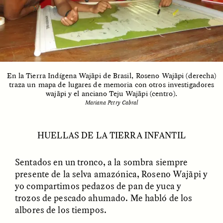
ESSAY /
UNEARTHED
POEM /
REFLECTIONS
En la Tierra Indígena Wajãpi de Brasil, Roseno Wajãpi (derecha)
traza un mapa de lugares de memoria con otros investigadores
wajãpi y el anciano Teju Wajãpi (centro).
Mariana Petry Cabral
HUELLAS DE LA TIERRA INFANTIL
Sentados en un tronco, a la sombra siempre
presente de la selva amazónica, Roseno Wajãpi y
yo compartimos pedazos de pan de yuca y
trozos de pescado ahumado. Me habló de los
ESSAY /
IN FLUX
POEM /
BORDERLANDS
albores de los tiempos.