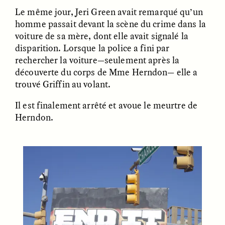
Le même jour, Jeri Green avait remarqué qu’un
homme passait devant la scène du crime dans la
ESSAY /
FIELD NOTES
ESSAY /
REFLECTIONS
voiture de sa mère, dont elle avait signalé la
disparition. Lorsque la police a fini par
rechercher la voiture—seulement après la
découverte du corps de Mme Herndon— elle a
trouvé Griffin au volant.
Il est finalement arrêté et avoue le meurtre de
Herndon.
SYD GONZÁLEZ
YEON JUNG YU, JIHO CHA, AND
YOUNG SU PARK
The Sacred Heartbeat at
The Politics of
Houston Pride
Mourning After Itaewon
POEM /
STANDPOINTS
OP-ED /
REFLECTIONS