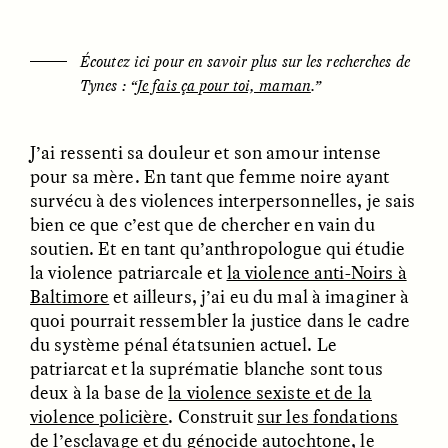
Écoutez ici pour en savoir plus sur les recherches de
Tynes : “
Je fais ça pour toi, maman
.”
J’ai ressenti sa douleur et son amour intense
pour sa mère. En tant que femme noire ayant
survécu à des violences interpersonnelles, je sais
ELIZABETH HOPKINSON
LUIS ALFREDO BRICEÑO
GONZÁLEZ
bien ce que c’est que de chercher en vain du
Cold-Water Swimming
Surveillance and
Brings New Life to
soutien. Et en tant qu’anthropologue qui étudie
Suspicion From the
Aging Bodies
la violence patriarcale et
la violence anti-Noirs à
Margins
Baltimore
et ailleurs, j’ai eu du mal à imaginer à
quoi pourrait ressembler la justice dans le cadre
ESSAY /
STRANGER LANDS
ESSAY /
STRANGER LANDS
du système pénal étatsunien actuel. Le
patriarcat et la suprématie blanche sont tous
deux à la base de
la violence sexiste et de la
violence policière
. Construit
sur les fondations
de l’esclavage et du génocide autochtone, le