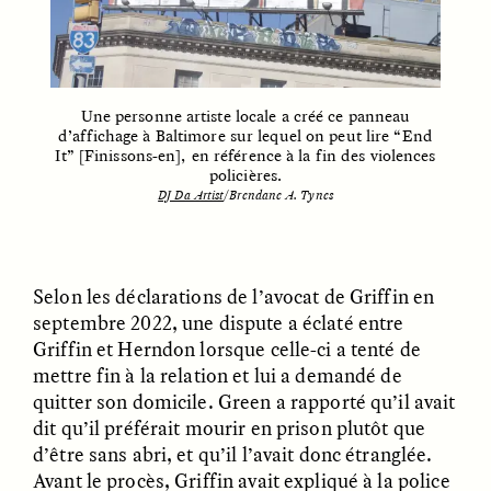
Une personne artiste locale a créé ce panneau
d’affichage à Baltimore sur lequel on peut lire “End
UZMA FALAK
ELLYN DEMUYNCK
It” [Finissons-en], en référence à la fin des violences
Dreamscapes of
The Cost of Cutting
policières.
Refusal: A Chorus
Anthropology Out of
DJ Da Artist
/Brendane A. Tynes
U.S. National Parks
PHOTO-ESSAY /
PHENOMENON
ESSAY /
STANDPOINTS
Selon les déclarations de l’avocat de Griffin en
septembre 2022, une dispute a éclaté entre
Griffin et Herndon lorsque celle-ci a tenté de
mettre fin à la relation et lui a demandé de
quitter son domicile. Green a rapporté qu’il avait
dit qu’il préférait mourir en prison plutôt que
d’être sans abri, et qu’il l’avait donc étranglée.
Avant le procès, Griffin avait expliqué à la police