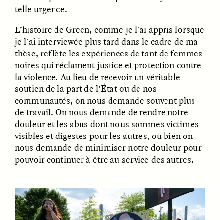
telle urgence.
L’histoire de Green, comme je l’ai appris lorsque
je l’ai interviewée plus tard dans le cadre de ma
thèse, reflète les expériences de tant de femmes
noires qui réclament justice et protection contre
la violence. Au lieu de recevoir un véritable
GISELLE FIGUEROA DE LA OSSA
GISELLE FIGUEROA DE LA OSSA
El mito del oro “libre de
Le mythe de l’or « sans
soutien de la part de l’État ou de nos
riesgo”
risque »
communautés, on nous demande souvent plus
de travail. On nous demande de rendre notre
douleur et les abus dont nous sommes victimes
ESSAY /
MATERIAL WORLD
ESSAY /
FIELD NOTES
visibles et digestes pour les autres, ou bien on
nous demande de minimiser notre douleur pour
pouvoir continuer à être au service des autres.