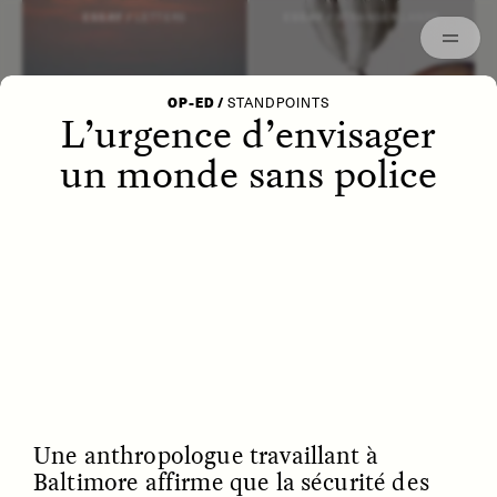
Archived
ESSAY /
LETTERS
ESSAY /
STRANGER LANDS
OP-ED
/
STANDPOINTS
L’urgence d’envisager
un monde sans police
POEM /
WAYFINDING
ESSAY /
IDENTITIES
Une anthropologue travaillant à
Baltimore affirme que la sécurité des