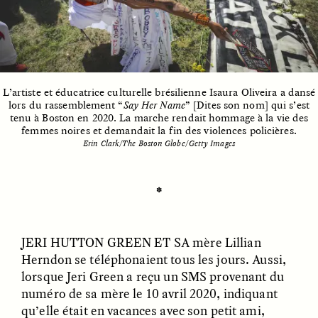
ESSAY /
UNEARTHED
POEM /
REFLECTIONS
L’artiste et éducatrice culturelle brésilienne Isaura Oliveira a dansé
lors du rassemblement “
Say Her Name
” [Dites son nom] qui s’est
tenu à Boston en 2020. La marche rendait hommage à la vie des
femmes noires et demandait la fin des violences policières.
Erin Clark/The Boston Globe/Getty Images
✽
JERI HUTTON GREEN ET SA
mère Lillian
Herndon se téléphonaient tous les jours. Aussi,
lorsque Jeri Green a reçu un SMS provenant du
numéro de sa mère le 10 avril 2020, indiquant
ESSAY /
IN FLUX
POEM /
BORDERLANDS
qu’elle était en vacances avec son petit ami,