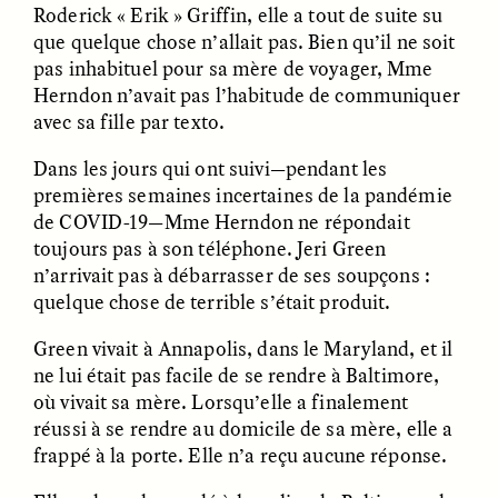
Roderick « Erik » Griffin, elle a tout de suite su
que quelque chose n’allait pas. Bien qu’il ne soit
pas inhabituel pour sa mère de voyager, Mme
Herndon n’avait pas l’habitude de communiquer
avec sa fille par texto.
Dans les jours qui ont suivi—pendant les
premières semaines incertaines de la pandémie
CAMELLIA BISWAS
UZMA FALAK
Connections and
Sounding the Border
de COVID-19—Mme Herndon ne répondait
Conflicts With Seals in
toujours pas à son téléphone. Jeri Green
a Scottish Archipelago
n’arrivait pas à débarrasser de ses soupçons :
quelque chose de terrible s’était produit.
ESSAY /
PHENOMENON
ESSAY /
ORIGINS
Green vivait à Annapolis, dans le Maryland, et il
ne lui était pas facile de se rendre à Baltimore,
où vivait sa mère. Lorsqu’elle a finalement
réussi à se rendre au domicile de sa mère, elle a
frappé à la porte. Elle n’a reçu aucune réponse.