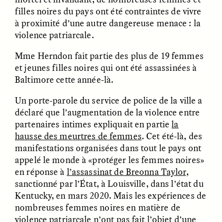
Vigilancia y sospecha
The Power of Mistrust
filles noires du pays ont été contraintes de vivre
desde los márgenes
à proximité d’une autre dangereuse menace : la
violence patriarcale.
ESSAY /
CREATIVE NONFICTION
ESSAY /
MATERIAL WORLD
Mme Herndon fait partie des plus de 19 femmes
et jeunes filles noires qui ont été assassinées à
Baltimore cette année-là.
Un porte-parole du service de police de la ville a
déclaré que l’augmentation de la violence entre
partenaires intimes expliquait en partie
la
hausse des meurtres de femmes
. Cet été-là, des
manifestations organisées dans tout le pays ont
DIANE DUCLOS
GISELLE FIGUEROA DE LA OSSA
The Day I Heard My
The Myth of “Risk-
appelé le monde à «protéger les femmes noires»
Mother’s Accent
Free” Gold
en réponse à
l’assassinat de Breonna Taylor
,
sanctionné par l’État, à Louisville, dans l’état du
Kentucky, en mars 2020. Mais les expériences de
ESSAY /
MATERIAL WORLD
ESSAY /
MATERIAL WORLD
nombreuses femmes noires en matière de
violence patriarcale n’ont pas fait l’objet d’une