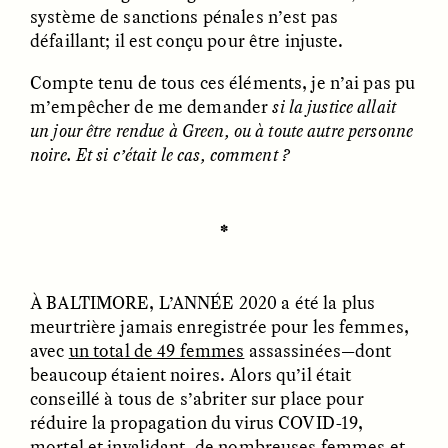
système de sanctions pénales n’est pas
défaillant; il est conçu pour être injuste.
Compte tenu de tous ces éléments, je n’ai pas pu
LUIS ALFREDO BRICEÑO
LUIS ALFREDO BRICEÑO
m’empêcher de me demander
si la justice allait
GONZÁLEZ
GONZÁLEZ
Surveillance et
Vigilância e suspeita
un jour être rendue à Green, ou à toute autre personne
suspicion depuis les
nas margens
noire. Et si c’était le cas, comment ?
marges
ESSAY /
STRANGER LANDS
ESSAY /
FIELD NOTES
✽
À BALTIMORE, L’ANNÉE 2020
a été la plus
meurtrière jamais enregistrée pour les femmes,
avec
un total de 49 femmes
assassinées—dont
beaucoup étaient noires. Alors qu’il était
conseillé à tous de s’abriter sur place pour
réduire la propagation du virus COVID-19,
LUIS ALFREDO BRICEÑO
SHERI LYNN GIBBINGS, ELAN
GONZÁLEZ
LAZUARDI, AND ROBBIE PETERS
mortel et invalidant, de nombreuses femmes et