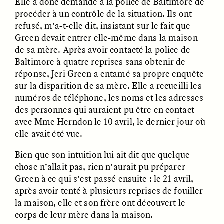
Elle a donc demandé à la police de Baltimore de
procéder à un contrôle de la situation. Ils ont
refusé, m’a-t-elle dit, insistant sur le fait que
GIDEON LASCO
EMMA BIRD
How Bird’s Nests
90 Years Since Its
Green devait entrer elle-même dans la maison
Become Markers of
Discovery, a Stone Age
de sa mère. Après avoir contacté la police de
Vitality and Status
Human Still Holds
Lessons
Baltimore à quatre reprises sans obtenir de
réponse, Jeri Green a entamé sa propre enquête
sur la disparition de sa mère. Elle a recueilli les
ESSAY /
IN FLUX
ESSAY /
STANDPOINTS
numéros de téléphone, les noms et les adresses
des personnes qui auraient pu être en contact
avec Mme Herndon le 10 avril, le dernier jour où
elle avait été vue.
Bien que son intuition lui ait dit que quelque
chose n’allait pas, rien n’aurait pu préparer
Green à ce qui s’est passé ensuite : le 21 avril,
après avoir tenté à plusieurs reprises de fouiller
XENA WHITE
SAMARA LINTON
la maison, elle et son frère ont découvert le
Following the Life of an
Black, Pregnant, and
Abandoned Bull in
Always Vigilant
corps de leur mère dans la maison.
Nepal