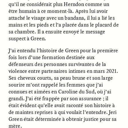
MARYNA NADING
ARIANNA HUHN
qu’il ne considérait plus Herndon comme un
Ukrainian Volunteers
When Women Say “Ta-
être humain à ce moment-là. Après lui avoir
Weave Camouflage and
Ta” to Ta-Tas
attaché le visage avec un bandana, il lui a lié les
Care
mains et les pieds et l’a placée dans le placard de
sa chambre. Il a ensuite envoyé le message
ESSAY /
STANDPOINTS
VIDEO /
STRANGER LANDS
suspect à Green.
J’ai entendu l’histoire de Green pour la première
fois lors d’une formation destinée aux
défenseurs des personnes survivantes de la
violence entre partenaires intimes en mars 2021.
Ses cheveux courts, sa peau brune et son large
sourire m’ont rappelé les femmes que j’ai
connues et aimées en Caroline du Sud, où j’ai
Five Questions for
JESSICA THOMPSON
grandi. J’ai été frappée par son assurance ; il
In Human Origins
Anand Pandian
était évident qu’elle avait raconté son histoire à
Research, Communities
Are the Missing Link
de maintes reprises à qui voulait l’entendre. Jeri
Green était déterminée à obtenir justice pour sa
mère.
ESSAY /
FIELD NOTES
ESSAY /
STRANGER LANDS