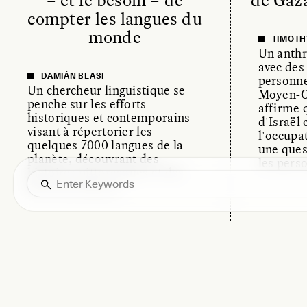
– et le besoin – de
de Gaza
compter les langues du
monde
TIMOTHY
Un anthr
avec de
DAMIÁN BLASI
personne
Un chercheur linguistique se
Moyen-O
penche sur les efforts
affirme q
historiques et contemporains
d'Israël
visant à répertorier les
l'occupat
quelques 7000 langues de la
une ques
planète, découvrant des
les pers
histoires pittoresques et des
défis herculéens.
ESSAY /
IN FLUX
ES