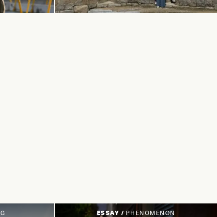
NG
ESSAY /
PHENOMENON