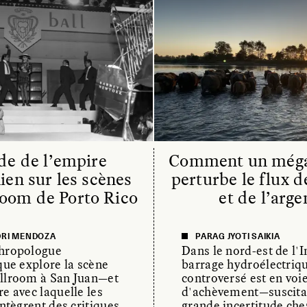
de de l’empire
Comment un méga
ien sur les scènes
perturbe le flux d
room de Porto Rico
et de l’arge
RI MENDOZA
PARAG JYOTI SAIKIA
thropologue
Dans le nord-est de l'I
que explore la scène
barrage hydroélectriq
llroom à San Juan—et
controversé est en voi
e avec laquelle les
d'achèvement—suscita
intègrent des critiques
grande incertitude che