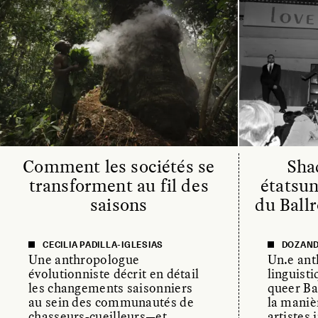
Comment les sociétés se
Sha
transforment au fil des
étatsun
saisons
du Ball
CECILIA PADILLA-IGLESIAS
DOZAND
Une anthropologue
Un.e an
évolutionniste décrit en détail
linguisti
les changements saisonniers
queer Ba
au sein des communautés de
la manièr
chasseurs-cueilleurs—et
artistes 