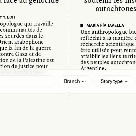
 face au génocide
soutenir les his
autochtones
 Y. LOH
opologue qui travaille
MARÍA PÍA TAVELLA
s communautés de
Une anthropologue bi
s sourdes dans le
réfléchit à la manière 
rient arabophone
recherche scientifique
ue la fin de la guerre
être utilisée pour renf
 contre Gaza et de
affaiblir les liens terri
ion de la Palestine est
des peuples autochton
tion de justice pour
Argentine.
onnes handicapées.
Branch
Story type
SAY /
WAYFINDING
ESSAY /
ICONS