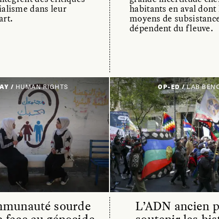
ialisme dans leur
habitants en aval dont 
art.
moyens de subsistanc
dépendent du fleuve.
AY /
HUMAN RIGHTS
OP-ED /
LAB BEN
mmunauté sourde
L’ADN ancien p