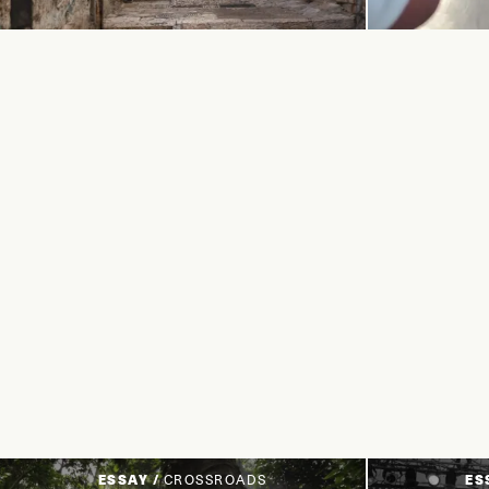
ESSAY /
CROSSROADS
ES