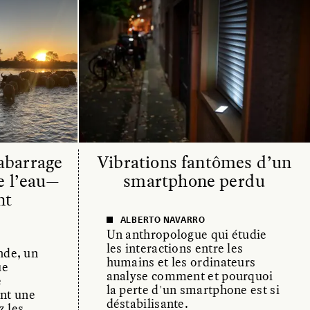
barrage
Vibrations fantômes d’un
e l’eau—
smartphone perdu
nt
ALBERTO NAVARRO
Un anthropologue qui étudie
les interactions entre les
nde, un
humains et les ordinateurs
ue
analyse comment et pourquoi
e
la perte d'un smartphone est si
nt une
déstabilisante.
z les