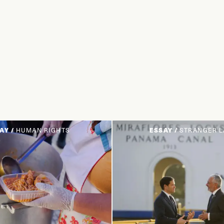
AY /
HUMAN RIGHTS
ESSAY /
STRANGER 