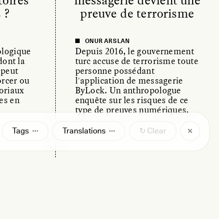
toires
messagerie devient une
 ?
preuve de terrorisme
ONUR ARSLAN
ologique
Depuis 2016, le gouvernement
dont la
turc accuse de terrorisme toute
 peut
personne possédant
orcer ou
l'application de messagerie
toriaux
ByLock. Un anthropologue
es en
enquête sur les risques de ce
type de preuves numériques.
Tags
Translations
↻ Clear
ESSAY /
CULTURAL RELATIVITY