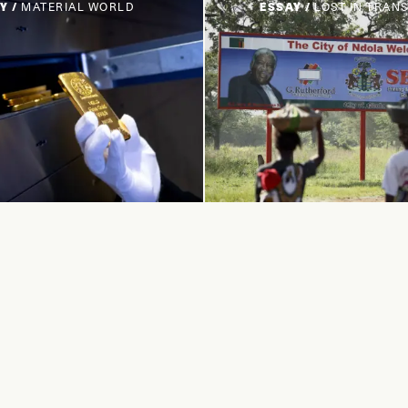
Y /
MATERIAL WORLD
ESSAY /
LOST IN TRAN