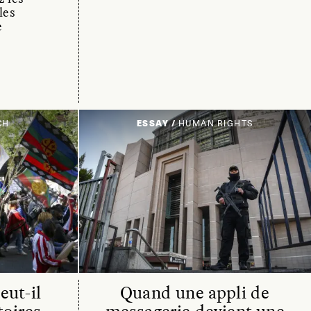
les
e
CH
ESSAY /
HUMAN RIGHTS
eut-il
Quand une appli de