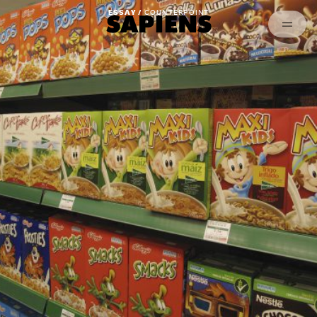
Archived
ESSAY /
COUNTERPOINT