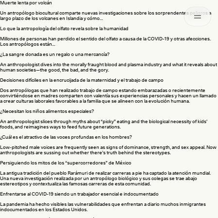
Archived
Muerte lenta por volcán
Un antropólogo biocultural comparte nuevas investigaciones sobre los sorprendentes peligros a
largo plazo de los volcanes en Islandia y cómo…
Lo que la antropología del olfato revela sobre la humanidad
Millones de personas han perdido el sentido del olfato a causa de la COVID-19 y otras afecciones.
Los antropólogos están…
¿La sangre donada es un regalo o una mercancía?
An anthropologist dives into the morally fraught blood and plasma industry and what it reveals about
human societies—the good, the bad, and the gory.
Decisiones difíciles en la encrucijada de la maternidad y el trabajo de campo
Dos antropólogas que han realizado trabajo de campo estando embarazadas o recientemente
convirtiéndose en madres comparten con valentía sus experiencias personales y hacen un llamado
a crear culturas laborales favorables a la familia que se alineen con la evolución humana.
¿Necesitan los niños alimentos especiales?
An anthropologist slices through myths about “picky” eating and the biological necessity of kids’
foods, and reimagines ways to feed future generations.
¿Cuál es el atractivo de las voces profundas en los hombres?
Low-pitched male voices are frequently seen as signs of dominance, strength, and sex appeal. Now
anthropologists are sussing out whether there’s truth behind the stereotypes.
Persiguiendo los mitos de los “supercorredores” de México
La antigua tradición del pueblo Rarámuri de realizar carreras a pie ha captado la atención mundial.
Una nueva investigación realizada por un antropólogo biológico y sus colegas se trae abajo
estereotipos y contextualiza las famosas carreras de esta comunidad.
Enfrentarse al COVID-19 siendo un trabajador esencial e indocumentado
La pandemia ha hecho visibles las vulnerabilidades que enfrentan a diario muchos inmigrantes
indocumentados en los Estados Unidos.