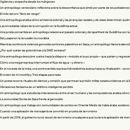
Vigilancia y sospecha desde los márgenes
Un antropólogo venezolano reflexiona sobre la desconfianza que sintió por parte de los pobladore
El mito del oro “libre de riesgo”
Una antropóloga analiza cómo la historia colonial y las jerarquías raciales y de clase determinan qu
Las enredadas raíces de la corrupción en la Sudáfrica actual
Una jurista convertida en antropóloga relaciona el pasado colonial y del apartheid de Sudáfrica con
Sal y papel en la Jerusalén burocrática
Mientras continúa la violencia genocida contra los palestinos en Gaza, un antropólogo llama la atenc
¿Por qué vuelan las golondrinas a la DMZ coreana?
Una antropóloga descubre vuelos hacia la diáspora —incluido el suyo propio— que parten y regresan 
Cómo una megarrepresa interrumpe el flujo de agua —y dinero—
En el noreste de la India, una controvertida represa hidroeléctrica avanza hacia su finalización —p
El orden de mi mochila y Tres etapas para nada
Un poeta recorre rituales de silencio y omisión que permean la prisión militar estadounidense en l
Vibraciones fantasma de un teléfono inteligente perdido
Un antropólogo que estudia las interacciones entre el ser humano y las computadoras analiza cómo 
La comunidad Sorda de Gaza frente al genocidio
Un antropólogo que trabaja con comunidades de sordos en Oriente Medio de habla árabe sostiene q
Cuando una aplicación de mensajería se convirtió en prueba de terrorismo
A partir de 2016, el gobierno turco acusó de terrorismo a cualquiera que tuviera la aplicación de me