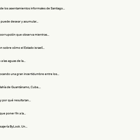
s de los asentamientos informales de Santiago…
ién puede desear y acumular…
 la corrupción que observa mientras…
ión sobre cómo el Estado israelí…
a las aguas de la…
rovocando una gran incertidumbre entre los…
a Bahía de Guantánamo, Cuba.…
y por qué resulta tan…
ue poner fin a la…
nsajería ByLock. Un…