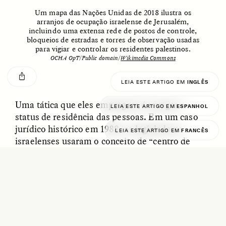
GISELLE FIGUEROA DE LA OSSA
KATHRYN RANHORN
Um mapa das Nações Unidas de 2018 ilustra os
O mito do ouro “sem
Reclaiming Tanzania’s
arranjos de ocupação israelense de Jerusalém,
risco”
Deep Past—Together
incluindo uma extensa rede de postos de controle,
bloqueios de estradas e torres de observação usadas
para vigiar e controlar os residentes palestinos.
ESSAY /
FIELD NOTES
VIDEO /
DWELLING
OCHA OpT/Public domain/
Wikimedia Commons
LEIA ESTE ARTIGO EM
INGLÊS
Uma tática que eles empregam é revogar o
LEIA ESTE ARTIGO EM
ESPANHOL
status de residência das pessoas. Em um caso
jurídico histórico em 1988, os legisladores
LEIA ESTE ARTIGO EM
FRANCÊS
israelenses usaram o conceito de “centro de
vida” para justificar a deportação do acadêmico
Five Questions for
AMIR SOHEL
e ativista pela paz palestino
Mubarak Awad
. A
When Tiger
Brian Goldstone
partir de 1995, Israel formalizou essa política e
Conservation Overlooks
Human Lives
começou a implementar novos regulamentos e
táticas administrativas para revogar em massa
as residências dos palestinos em Jerusalém.
ESSAY /
REFLECTIONS
ESSAY /
FIELD NOTES
Essa política de “
deportação silenciosa
” resultou