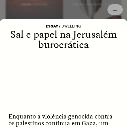
Archived
ESSAY /
LETTERS
ESSAY /
STRANGER LANDS
ESSAY
/
DWELLING
Sal e papel na Jerusalém
burocrática
POEM /
WAYFINDING
ESSAY /
IDENTITIES
Enquanto a violência genocida contra
os palestinos continua em Gaza, um