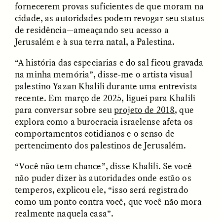
fornecerem provas suficientes de que moram na
cidade, as autoridades podem revogar seu status
de residência—ameaçando seu acesso a
ESSAY /
FIELD NOTES
ESSAY /
REFLECTIONS
Jerusalém e à sua terra natal, a Palestina.
“A história das especiarias e do sal ficou gravada
na minha memória”, disse-me o artista visual
palestino Yazan Khalili durante uma entrevista
recente. Em março de 2025, liguei para Khalili
para conversar sobre seu
projeto de 2018
, que
explora como a burocracia israelense afeta os
SYD GONZÁLEZ
YEON JUNG YU, JIHO CHA, AND
comportamentos cotidianos e o senso de
YOUNG SU PARK
The Sacred Heartbeat at
pertencimento dos palestinos de Jerusalém.
The Politics of
Houston Pride
Mourning After Itaewon
“Você não tem chance”, disse Khalili. Se você
não puder dizer às autoridades onde estão os
POEM /
STANDPOINTS
OP-ED /
REFLECTIONS
temperos, explicou ele, “isso será registrado
como um ponto contra você, que você não mora
realmente naquela casa”.