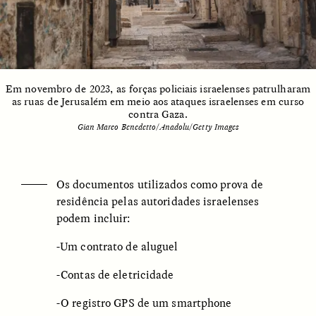
ESSAY /
UNEARTHED
POEM /
REFLECTIONS
Em novembro de 2023, as forças policiais israelenses patrulharam
as ruas de Jerusalém em meio aos ataques israelenses em curso
contra Gaza.
Gian Marco Benedetto/Anadolu/Getty Images
Os documentos utilizados como prova de
residência pelas autoridades israelenses
podem incluir:
-Um contrato de aluguel
-Contas de eletricidade
ESSAY /
IN FLUX
POEM /
BORDERLANDS
-O registro GPS de um smartphone