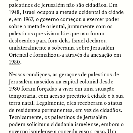
Vigilancia y sospecha
The Power of Mistrust
palestinos de Jerusalém não são cidadãos. Em
desde los márgenes
1948, Israel ocupou a metade ocidental da cidade
e, em 1967, o governo começou a exercer poder
sobre a metade oriental, juntamente com os
ESSAY /
CREATIVE NONFICTION
ESSAY /
MATERIAL WORLD
palestinos que viviam lá e que não foram
deslocados para fora dela. Israel declarou
unilateralmente a soberania sobre Jerusalém
Oriental e formalizou-a através da
anexação em
1980
.
Nessas condições, as gerações de palestinos de
Jerusalém nascidos na capital colonial desde
1980 foram forçadas a viver em uma situação
DIANE DUCLOS
GISELLE FIGUEROA DE LA OSSA
The Day I Heard My
The Myth of “Risk-
temporária, com acesso precário à cidade e à sua
Mother’s Accent
Free” Gold
terra natal. Legalmente, eles receberam o status
de residentes permanentes, em vez de cidadãos.
Tecnicamente, os palestinos de Jerusalém
ESSAY /
MATERIAL WORLD
ESSAY /
MATERIAL WORLD
podem solicitar a cidadania israelense, embora o
governo israelense a conceda caso a caso. Um