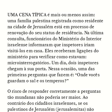
GIDEON LASCO
EMMA BIRD
UMA CENA TÍPICA
é mais ou menos assim:
How Bird’s Nests
90 Years Since Its
uma família palestina registrada como residente
Become Markers of
Discovery, a Stone Age
Vitality and Status
Human Still Holds
na cidade de Jerusalém está em processo de
Lessons
renovação do seu status de residência. Na última
consulta, funcionários do Ministério do Interior
israelense informaram que inspetores iriam
ESSAY /
IN FLUX
ESSAY /
STANDPOINTS
visitá-los em casa. Eles receberam ligações do
ministério para verificar como estavam:
microinterrogatórios. Um dia, dois inspetores
chegam à sua porta. Nessa ocasião, uma das
primeiras perguntas que fazem é: “Onde vocês
guardam o sal e os temperos?”
O risco de responder corretamente a perguntas
tão mundanas não poderia ser maior. Ao
XENA WHITE
SAMARA LINTON
Following the Life of an
Black, Pregnant, and
contrário dos cidadãos israelenses, se os
Abandoned Bull in
Always Vigilant
palestinos de Jerusalém (jerusalemitas) não
Nepal