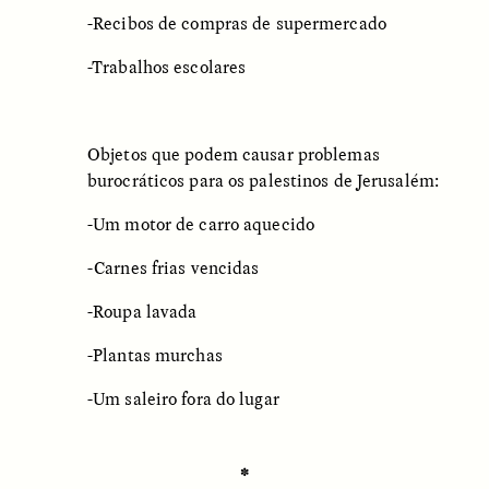
-Recibos de compras de supermercado
-Trabalhos escolares
Objetos que podem causar problemas
burocráticos para os palestinos de Jerusalém:
CAMELLIA BISWAS
UZMA FALAK
Connections and
Sounding the Border
-Um motor de carro aquecido
Conflicts With Seals in
a Scottish Archipelago
-Carnes frias vencidas
-Roupa lavada
ESSAY /
PHENOMENON
ESSAY /
ORIGINS
-Plantas murchas
-Um saleiro fora do lugar
✽