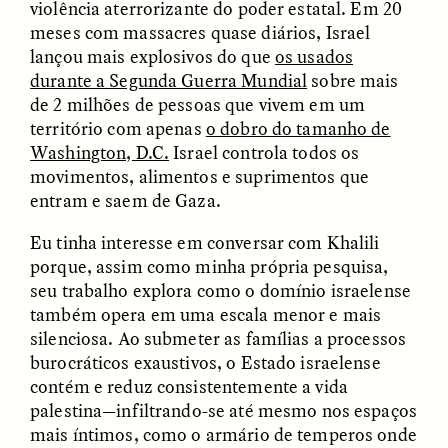
violência aterrorizante do poder estatal. Em 20
meses com massacres quase diários, Israel
lançou mais explosivos do que
os usados
durante a Segunda Guerra Mundial
sobre mais
de 2 milhões de pessoas que vivem em um
território com apenas
o dobro do tamanho de
Washington, D.C.
Israel controla todos os
movimentos, alimentos e suprimentos que
entram e saem de Gaza.
ELIZABETH HOPKINSON
LUIS ALFREDO BRICEÑO
GONZÁLEZ
Cold-Water Swimming
Surveillance and
Eu tinha interesse em conversar com Khalili
Brings New Life to
Suspicion From the
Aging Bodies
porque, assim como minha própria pesquisa,
Margins
seu trabalho explora como o domínio israelense
também opera em uma escala menor e mais
silenciosa. Ao submeter as famílias a processos
ESSAY /
STRANGER LANDS
ESSAY /
STRANGER LANDS
burocráticos exaustivos, o Estado israelense
contém e reduz consistentemente a vida
palestina—infiltrando-se até mesmo nos espaços
mais íntimos, como o armário de temperos onde