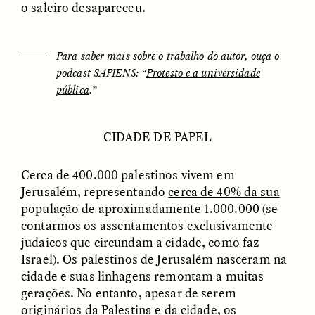
o saleiro desapareceu.
Para saber mais sobre o trabalho do autor, ouça o
LUIS ALFREDO BRICEÑO
LUIS ALFREDO BRICEÑO
podcast SAPIENS: “
Protesto e a universidade
GONZÁLEZ
GONZÁLEZ
Surveillance et
Vigilância e suspeita
pública
.”
suspicion depuis les
nas margens
marges
CIDADE DE PAPEL
ESSAY /
STRANGER LANDS
ESSAY /
FIELD NOTES
Cerca de 400.000 palestinos vivem em
Jerusalém, representando
cerca de 40% da sua
população
de aproximadamente 1.000.000 (se
contarmos os assentamentos exclusivamente
judaicos que circundam a cidade, como faz
Israel). Os palestinos de Jerusalém nasceram na
cidade e suas linhagens remontam a muitas
gerações. No entanto, apesar de serem
LUIS ALFREDO BRICEÑO
SHERI LYNN GIBBINGS, ELAN
originários da Palestina e da cidade, os
GONZÁLEZ
LAZUARDI, AND ROBBIE PETERS