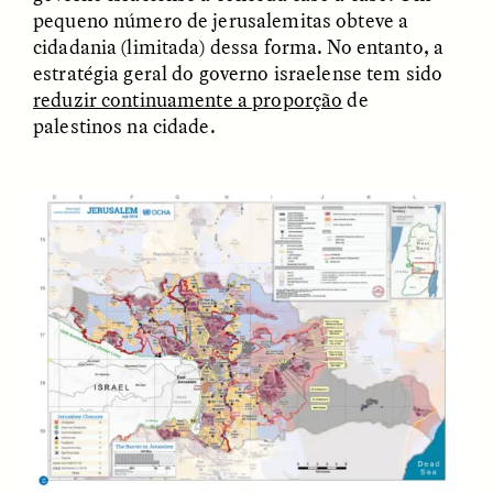
pequeno número de jerusalemitas obteve a
cidadania (limitada) dessa forma. No entanto, a
estratégia geral do governo israelense tem sido
reduzir continuamente a proporção
de
palestinos na cidade.
GISELLE FIGUEROA DE LA OSSA
GISELLE FIGUEROA DE LA OSSA
El mito del oro “libre de
Le mythe de l’or « sans
riesgo”
risque »
ESSAY /
MATERIAL WORLD
ESSAY /
FIELD NOTES