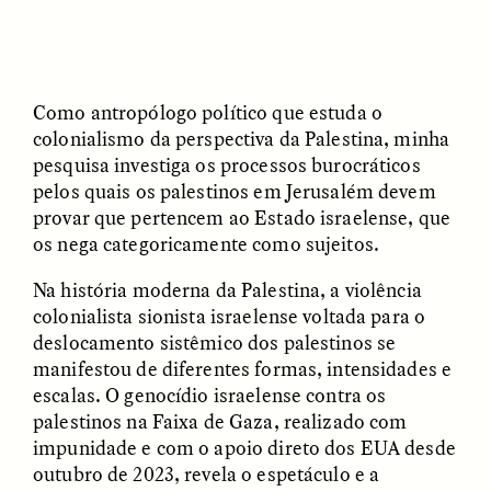
MARYNA NADING
ARIANNA HUHN
Ukrainian Volunteers
When Women Say “Ta-
Weave Camouflage and
Ta” to Ta-Tas
Care
Como antropólogo político que estuda o
colonialismo da perspectiva da Palestina, minha
ESSAY /
STANDPOINTS
VIDEO /
STRANGER LANDS
pesquisa investiga os processos burocráticos
pelos quais os palestinos em Jerusalém devem
provar que pertencem ao Estado israelense, que
os nega categoricamente como sujeitos.
Na história moderna da Palestina, a violência
colonialista sionista israelense voltada para o
deslocamento sistêmico dos palestinos se
Five Questions for
manifestou de diferentes formas, intensidades e
JESSICA THOMPSON
In Human Origins
Anand Pandian
escalas. O genocídio israelense contra os
Research, Communities
palestinos na Faixa de Gaza, realizado com
Are the Missing Link
impunidade e com o apoio direto dos EUA desde
outubro de 2023, revela o espetáculo e a
ESSAY /
FIELD NOTES
ESSAY /
STRANGER LANDS