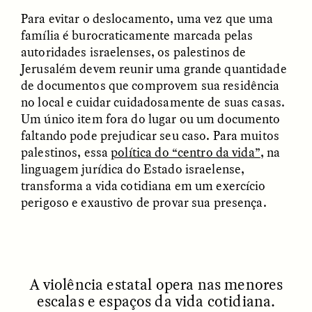
Para evitar o deslocamento, uma vez que uma
família é burocraticamente marcada pelas
autoridades israelenses, os palestinos de
Jerusalém devem reunir uma grande quantidade
de documentos que comprovem sua residência
UZMA FALAK
ELLYN DEMUYNCK
no local e cuidar cuidadosamente de suas casas.
Dreamscapes of
The Cost of Cutting
Um único item fora do lugar ou um documento
Refusal: A Chorus
Anthropology Out of
U.S. National Parks
faltando pode prejudicar seu caso. Para muitos
palestinos, essa
política do “centro da vida”
, na
linguagem jurídica do Estado israelense,
PHOTO-ESSAY /
PHENOMENON
ESSAY /
STANDPOINTS
transforma a vida cotidiana em um exercício
perigoso e exaustivo de provar sua presença.
A violência estatal opera nas menores
escalas e espaços da vida cotidiana.