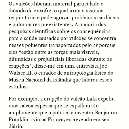
Os vulcões liberam material particulado e
MARYNA NADING
ARIANNA HUHN
Ukrainian Volunteers
When Women Say “Ta-
dióxido de enxofre
, o qual irrita o sistema
Weave Camouflage and
Ta” to Ta-Tas
respiratório e pode agravar problemas cardíacos
Care
e pulmonares preexistentes. A maioria das
pesquisas científicas sobre as consequências
ESSAY /
STANDPOINTS
VIDEO /
STRANGER LANDS
para a saúde causadas por vulcões se concentra
nesses poluentes transportados pelo ar porque
eles “estão entre as forças mais visíveis,
difundidas e prejudiciais liberadas durante as
erupções”, disse-me em uma entrevista
Joe
Walser III
, o curador de antropologia física do
Museu Nacional da Islândia que liderou esses
estudos.
Five Questions for
JESSICA THOMPSON
Por exemplo, a erupção do vulcão Laki expeliu
In Human Origins
Anand Pandian
uma névoa espessa que se espalhou tão
Research, Communities
Are the Missing Link
amplamente que o político e inventor Benjamin
Franklin a viu na França, escrevendo em seu
diário:
ESSAY /
FIELD NOTES
ESSAY /
STRANGER LANDS