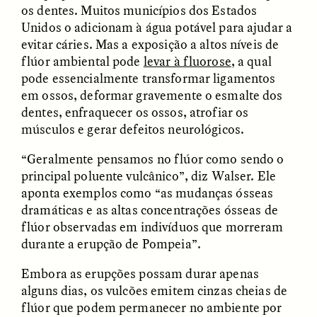
os dentes. Muitos municípios dos Estados
Unidos o adicionam à água potável para ajudar a
evitar cáries. Mas a exposição a altos níveis de
flúor ambiental pode
levar à fluorose
, a qual
pode essencialmente transformar ligamentos
em ossos, deformar gravemente o esmalte dos
GISELLE FIGUEROA DE LA OSSA
GISELLE FIGUEROA DE LA OSSA
dentes, enfraquecer os ossos, atrofiar os
El mito del oro “libre de
Le mythe de l’or « sans
riesgo”
risque »
músculos e gerar defeitos neurológicos.
“Geralmente pensamos no flúor como sendo o
ESSAY /
MATERIAL WORLD
ESSAY /
FIELD NOTES
principal poluente vulcânico”, diz Walser. Ele
aponta exemplos como “as mudanças ósseas
dramáticas e as altas concentrações ósseas de
flúor observadas em indivíduos que morreram
durante a erupção de Pompeia”.
Embora as erupções possam durar apenas
alguns dias, os vulcões emitem cinzas cheias de
flúor que podem permanecer no ambiente por
GISELLE FIGUEROA DE LA OSSA
KATHRYN RANHORN