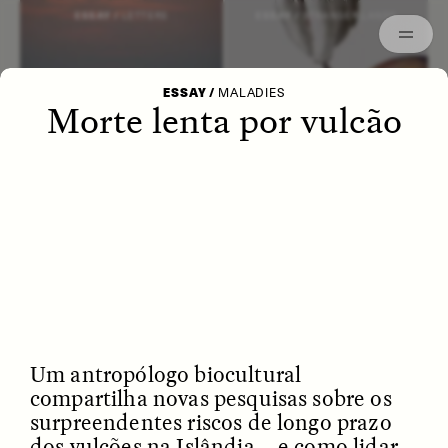
Archived
ESSAY /
LETTERS
ESSAY /
STRANGER LANDS
ESSAY
/
MALADIES
Morte lenta por vulcão
POEM /
WAYFINDING
ESSAY /
IDENTITIES
Um antropólogo biocultural
compartilha novas pesquisas sobre os
surpreendentes riscos de longo prazo
dos vulcões na Islândia —e como lidar