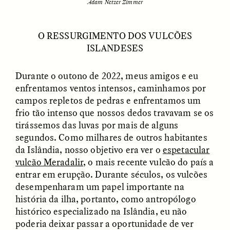
Adam Netzer Zimmer
O RESSURGIMENTO DOS VULCÕES
ESSAY /
UNEARTHED
POEM /
REFLECTIONS
ISLANDESES
Durante o outono de 2022, meus amigos e eu
enfrentamos ventos intensos, caminhamos por
campos repletos de pedras e enfrentamos um
frio tão intenso que nossos dedos travavam se os
tirássemos das luvas por mais de alguns
segundos. Como milhares de outros habitantes
da Islândia, nosso objetivo era ver o
espetacular
vulcão Meradalir
, o mais recente vulcão do país a
entrar em erupção. Durante séculos, os vulcões
desempenharam um papel importante na
história da ilha, portanto, como antropólogo
histórico especializado na Islândia, eu não
ESSAY /
IN FLUX
POEM /
BORDERLANDS
poderia deixar passar a oportunidade de ver