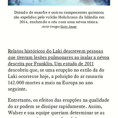
Dióxido de enxofre e outros componentes químicos
são expelidos pelo vulcão Holuhraun da Islândia em
2014, enchendo o céu com uma névoa tóxica.
LUIS ALFREDO BRICEÑO
LUIS ALFREDO BRICEÑO
GONZÁLEZ
GONZÁLEZ
Arctic-Images/
Getty Image
Surveillance and
Surveillance et
Suspicion From the
suspicion depuis les
Margins
marges
Relatos históricos do Laki descrevem pessoas
ESSAY /
STRANGER LANDS
ESSAY /
FIELD NOTES
que tiveram lesões pulmonares ao inalar a névoa
descrita por Franklin. Um
estudo de 2011
descobriu que, se uma erupção no estilo da do
Laki ocorresse hoje, a poluição do ar causaria
142.000 mortes a mais na Europa no ano
seguinte.
Entretanto, os efeitos das erupções na qualidade
do ar podem se dissipar rapidamente. Assim,
LUIS ALFREDO BRICEÑO
SHERI LYNN GIBBINGS, ELAN
Walser e sua equipe queriam determinar se as
GONZÁLEZ
LAZUARDI, AND ROBBIE PETERS
Vigilância e suspeita
The Power of Mistrust