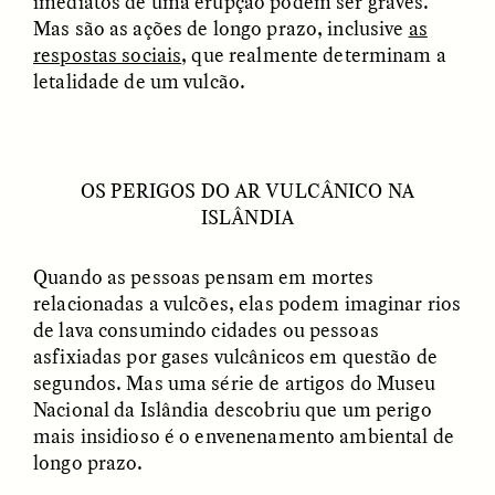
imediatos de uma erupção podem ser graves.
Mas são as ações de longo prazo, inclusive
as
respostas sociais
, que realmente determinam a
letalidade de um vulcão.
UZMA FALAK
ELLYN DEMUYNCK
Dreamscapes of
The Cost of Cutting
Refusal: A Chorus
Anthropology Out of
OS PERIGOS DO AR VULCÂNICO NA
U.S. National Parks
ISLÂNDIA
Quando as pessoas pensam em mortes
PHOTO-ESSAY /
PHENOMENON
ESSAY /
STANDPOINTS
relacionadas a vulcões, elas podem imaginar rios
de lava consumindo cidades ou pessoas
asfixiadas por gases vulcânicos em questão de
segundos. Mas uma série de artigos do Museu
Nacional da Islândia descobriu que um perigo
mais insidioso é o envenenamento ambiental de
longo prazo.