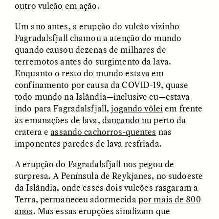
outro vulcão em ação.
Um ano antes, a erupção do vulcão vizinho
Fagradalsfjall chamou a atenção do mundo
quando causou dezenas de milhares de
terremotos antes do surgimento da lava.
Enquanto o resto do mundo estava em
confinamento por causa da COVID-19, quase
CAMELLIA BISWAS
UZMA FALAK
Connections and
Sounding the Border
todo mundo na Islândia—inclusive eu—estava
Conflicts With Seals in
indo para Fagradalsfjall,
jogando vôlei
em frente
a Scottish Archipelago
às emanações de lava,
dançando nu
perto da
cratera e
assando cachorros-quentes
nas
imponentes paredes de lava resfriada.
ESSAY /
PHENOMENON
ESSAY /
ORIGINS
A erupção do Fagradalsfjall nos pegou de
surpresa. A Península de Reykjanes, no sudoeste
da Islândia, onde esses dois vulcões rasgaram a
Terra, permaneceu adormecida
por mais de 800
anos
. Mas essas erupções sinalizam que