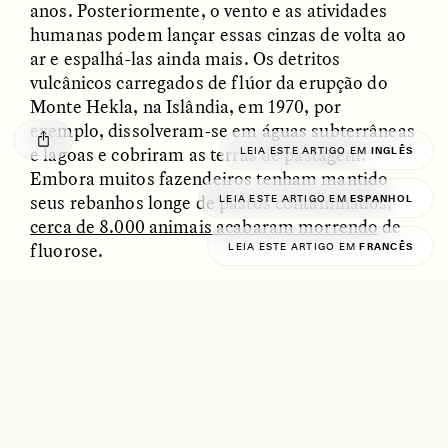
anos. Posteriormente, o vento e as atividades
O mito do ouro “sem
Reclaiming Tanzania’s
humanas podem lançar essas cinzas de volta ao
risco”
Deep Past—Together
ar e espalhá-las ainda mais. Os detritos
vulcânicos carregados de flúor da erupção do
ESSAY /
FIELD NOTES
VIDEO /
DWELLING
Monte Hekla, na Islândia, em 1970, por
exemplo, dissolveram-se em águas subterrâneas
e lagoas e cobriram as terras de pastagem.
LEIA ESTE ARTIGO EM
INGLÊS
Embora muitos fazendeiros tenham mantido
seus rebanhos longe de pastos contaminados,
LEIA ESTE ARTIGO EM
ESPANHOL
cerca de 8.000 animais acabaram morrendo
de
fluorose.
LEIA ESTE ARTIGO EM
FRANCÊS
É interessante notar que Walser e sua equipe
Five Questions for
AMIR SOHEL
descobriram que, apesar de viverem ao lado de
When Tiger
Brian Goldstone
locais de erupção, poucos islandeses do passado
Conservation Overlooks
Human Lives
apresentaram toxicidade por flúor. “A população
humana provavelmente fugiu durante as
erupções e evitou a água potável contaminada,
ESSAY /
REFLECTIONS
ESSAY /
FIELD NOTES
ao contrário do gado”, explica Walser. “Mesmo