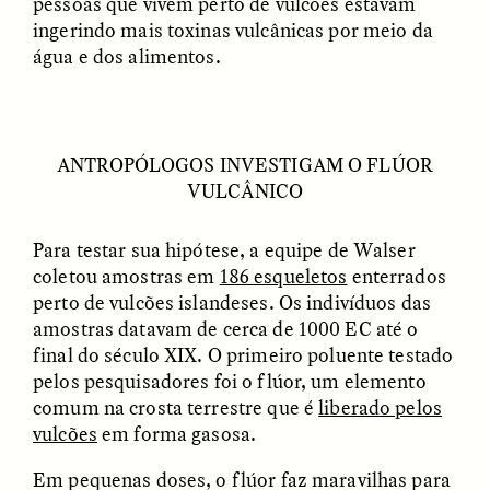
pessoas que vivem perto de vulcões estavam
nas margens
ingerindo mais toxinas vulcânicas por meio da
água e dos alimentos.
ESSAY /
CREATIVE NONFICTION
ESSAY /
MATERIAL WORLD
ANTROPÓLOGOS INVESTIGAM O FLÚOR
VULCÂNICO
Para testar sua hipótese, a equipe de Walser
coletou amostras em
186 esqueletos
enterrados
perto de vulcões islandeses. Os indivíduos das
DIANE DUCLOS
GISELLE FIGUEROA DE LA OSSA
amostras datavam de cerca de 1000 EC até o
The Day I Heard My
The Myth of “Risk-
Mother’s Accent
Free” Gold
final do século XIX. O primeiro poluente testado
pelos pesquisadores foi o flúor, um elemento
comum na crosta terrestre que é
liberado pelos
ESSAY /
MATERIAL WORLD
ESSAY /
MATERIAL WORLD
vulcões
em forma gasosa.
Em pequenas doses, o flúor faz maravilhas para