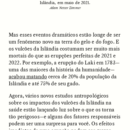
Islândia, em maio de 2021.
Adam Netzer Zimmer
ESSAY /
FIELD NOTES
ESSAY /
REFLECTIONS
Mas esses eventos dramáticos estão longe de ser
um fenômeno novo na terra do gelo e do fogo. E
os vulcões da Islândia costumam ser muito mais
mortais do que as erupções perfeitas de 2021 e
2022. Por exemplo, a erupção do Laki em 1783—
uma das maiores da história da humanidade—
acabou matando
cerca de 20% da população da
SYD GONZÁLEZ
YEON JUNG YU, JIHO CHA, AND
YOUNG SU PARK
The Sacred Heartbeat at
Islândia e até 75% de seu gado.
The Politics of
Houston Pride
Mourning After Itaewon
Agora, vários novos estudos antropológicos
sobre os impactos dos vulcões da Islândia na
saúde estão lançando luz sobre o que os torna
POEM /
STANDPOINTS
OP-ED /
REFLECTIONS
tão perigosos—e alguns dos fatores responsáveis
podem ser uma surpresa para você. Os efeitos