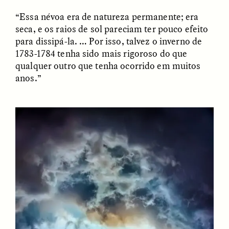
“Essa névoa era de natureza permanente; era
seca, e os raios de sol pareciam ter pouco efeito
para dissipá-la. … Por isso, talvez o inverno de
1783-1784 tenha sido mais rigoroso do que
qualquer outro que tenha ocorrido em muitos
anos.”
ELIZABETH HOPKINSON
LUIS ALFREDO BRICEÑO
GONZÁLEZ
Cold-Water Swimming
Vigilancia y sospecha
Brings New Life to
desde los márgenes
Aging Bodies
ESSAY /
STRANGER LANDS
ESSAY /
STRANGER LANDS