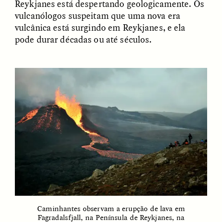
Reykjanes está despertando geologicamente. Os
vulcanólogos suspeitam que uma nova era
GIDEON LASCO
EMMA BIRD
vulcânica está surgindo em Reykjanes, e ela
How Bird’s Nests
90 Years Since Its
pode durar décadas ou até séculos.
Become Markers of
Discovery, a Stone Age
Vitality and Status
Human Still Holds
Lessons
ESSAY /
IN FLUX
ESSAY /
STANDPOINTS
XENA WHITE
SAMARA LINTON
Following the Life of an
Black, Pregnant, and
Caminhantes observam a erupção de lava em
Abandoned Bull in
Always Vigilant
Fagradalsfjall, na Península de Reykjanes, na
Nepal